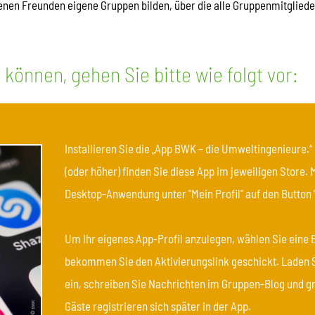
enen Freunden eigene Gruppen bilden, über die alle Gruppenmitglied
können, gehen Sie bitte wie folgt vor:
Installieren Sie die „App BWK – die Umweltingenieure.“ 
(oder höher) finden Sie diese App im jeweiligen Store. 
Desktop-Anwendung unter "Mein Profil" auf den Button 
Um Ihr eigenes App-Profil anzulegen, wählen Sie eine 
bekommen Sie den Aktivierungslink geschickt. Laden S
ein, schreiben Sie Nachrichten im Gruppen-Blog und gr
Gäste registrieren sich später in der App.